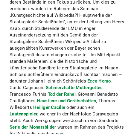
deren Bestände in den Fokus zu rücken. Um dies zu
erreichen, wurden im Rahmen des Seminars
„Kunstgeschichte auf Wikipedia?! Hauptwerke der
Staatsgalerie Schleißheim“, unter der Leitung von Henry
Kaap, durch Studierende der LMU in enger
Auseinandersetzung mit den Gemälden der
Staatsgalerie Schleißheim Wikipedia-Artikel zu
ausgewählten Kunstwerken der Bayerischen
Staatsgemäldesammlungen erarbeitet. Im Mittelpunkt
standen Malereien, die die historische und
künstlerische Bandbreite der Staatsgalerie im Neuen
Schloss Schleißheim eindrucksvoll sichtbar machen –
darunter Johann Heinrich Schönfelds
Ecce Homo
,
Guido Cagnaccis
Schmerzhafte Muttergottes
,
Francesco Furinis
Tod der Rahel
, Giovanni Benedetto
Castigliones
Haustiere und Gerätschaften
, Thomas
Willeboirts
Heiliger Cäcilie
oder auch ein
Lautenspieler
, welcher in der Nachfolge Caravaggios
steht. Auch Werkgruppen wie Joachim von Sandrarts
Serie der Monatsbilder
wurden im Rahmen des Projekts
für Wikipedia erschlossen.